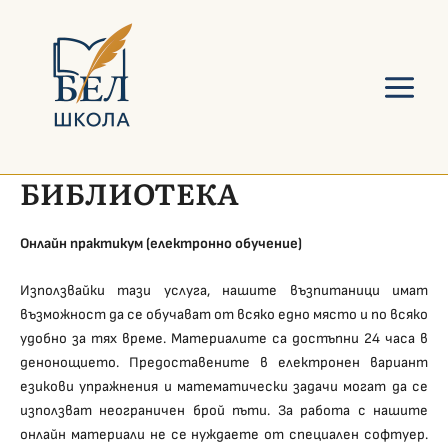
Skip
Main
to
Menu
content
БИБЛИОТЕКА
Онлайн практикум (електронно обучение)
Използвайки тази услуга, нашите възпитаници имат
възможност да се обучават от всяко едно място и по всяко
удобно за тях време. Материалите са достъпни 24 часа в
денонощието. Предоставените в електронен вариант
езикови упражнения и математически задачи могат да се
използват неограничен брой пъти. За работа с нашите
онлайн материали не се нуждаете от специален софтуер.